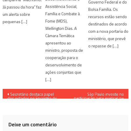
Governo Federal e do
Assistência Social,
Já passou da hora” faz
Bolsa Família. Os
Família e Combate à
um alerta sobre
recursos estão sendo
Fome (MDS),
pequenas […]
destinados de acordo
Wellington Dias. A
com a nova portaria do
Câmara Temática
ministério, que prevê
apresentou ao
o repasse de […]
ministro, proposta de
cooperação para o
desenvolvimento de
ações conjuntas que
[…]
Navegação
Secretário destaca papel
São Paulo investe na
participação para avançar na
dos estados no Encontro do
Política de Assistência Social
de
CONGEMAS – Sul
Post
Deixe um comentário