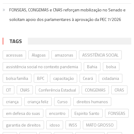
FONSEAS, CONGEMAS e CNAS reforçam mobilização no Senado e
solicitam apoio dos parlamentares à aprovação da PEC 7/2026
TAGS
acessuas
Alagoas
amazonas
ASSISTÊNCIA SOCIAL
assistência social no contexto pandemia
Bahia
bolsa
bolsa família
BPC
capacitação
Ceará
cidadania
CIT
CNAS
Conferência Estadual
CONGEMAS
CRAS
criança
criança feliz
Curso
direitos humanos
em defesa do suas
encontro
Espirito Santo
FONSEAS
garantia de direitos
idoso
INSS
MATO GROSSO