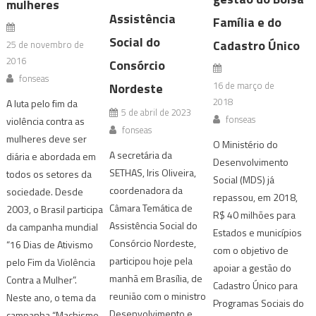
mulheres
Assistência
Família e do
Social do
Cadastro Único
25 de novembro de
2016
Consórcio
fonseas
16 de março de
Nordeste
2018
A luta pelo fim da
5 de abril de 2023
fonseas
violência contra as
fonseas
mulheres deve ser
O Ministério do
A secretária da
diária e abordada em
Desenvolvimento
SETHAS, Iris Oliveira,
todos os setores da
Social (MDS) já
coordenadora da
sociedade. Desde
repassou, em 2018,
Câmara Temática de
2003, o Brasil participa
R$ 40 milhões para
Assistência Social do
da campanha mundial
Estados e municípios
Consórcio Nordeste,
“16 Dias de Ativismo
com o objetivo de
participou hoje pela
pelo Fim da Violência
apoiar a gestão do
manhã em Brasília, de
Contra a Mulher”.
Cadastro Único para
reunião com o ministro
Neste ano, o tema da
Programas Sociais do
Desenvolvimento e
campanha “Machismo.