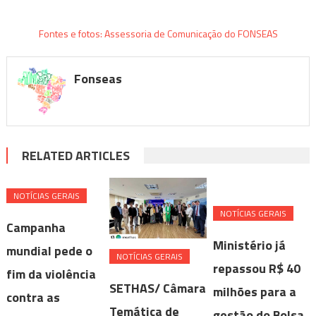
Fontes e fotos: Assessoria de Comunicação do FONSEAS
Fonseas
RELATED ARTICLES
NOTÍ­CIAS GERAIS
NOTÍ­CIAS GERAIS
Campanha
Ministério já
mundial pede o
NOTÍ­CIAS GERAIS
repassou R$ 40
fim da violência
SETHAS/ Câmara
milhões para a
contra as
Temática de
gestão do Bolsa