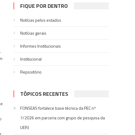
FIQUE POR DENTRO
Notícias pelos estados
Notí­cias gerais
Informes Institucionais
,
um
Institucional
Repositório
TÓPICOS RECENTES
de
FONSEAS fortalece base técnica da PEC nº
7/2026 em parceria com grupo de pesquisa da
o
UERJ
r