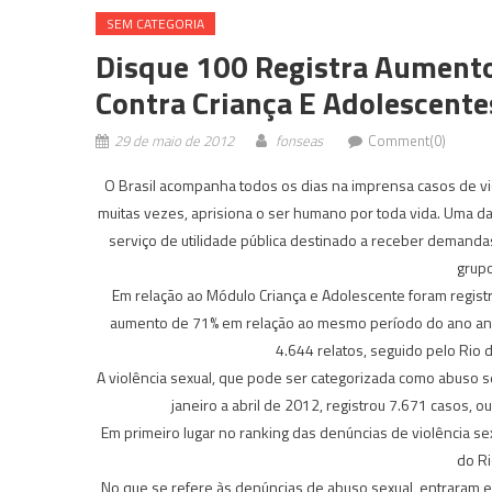
SEM CATEGORIA
Disque 100 Registra Aumento
Contra Criança E Adolescente
29 de maio de 2012
fonseas
Comment(0)
O Brasil acompanha todos os dias na imprensa casos de viol
muitas vezes, aprisiona o ser humano por toda vida. Uma da
serviço de utilidade pública destinado a receber demanda
grupo
Em relação ao Módulo Criança e Adolescente foram registr
aumento de 71% em relação ao mesmo período do ano ante
4.644 relatos, seguido pelo Rio 
A violência sexual, que pode ser categorizada como abuso se
janeiro a abril de 2012, registrou 7.671 casos, 
Em primeiro lugar no ranking das denúncias de violência 
do Ri
No que se refere às denúncias de abuso sexual, entraram e