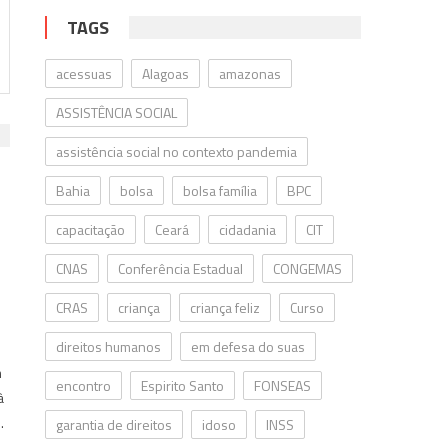
TAGS
acessuas
Alagoas
amazonas
ASSISTÊNCIA SOCIAL
assistência social no contexto pandemia
Bahia
bolsa
bolsa família
BPC
capacitação
Ceará
cidadania
CIT
CNAS
Conferência Estadual
CONGEMAS
CRAS
criança
criança feliz
Curso
direitos humanos
em defesa do suas
m
encontro
Espirito Santo
FONSEAS
à
.
garantia de direitos
idoso
INSS