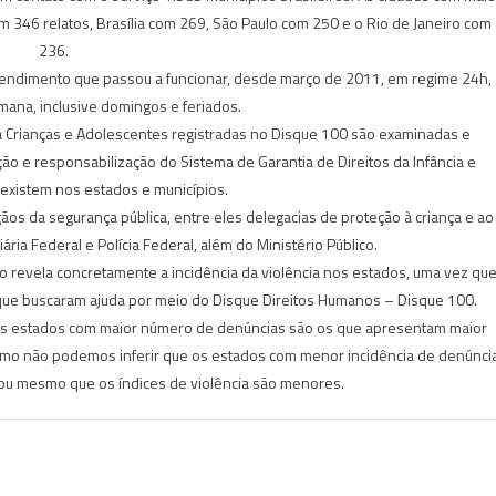
m 346 relatos, Brasília com 269, São Paulo com 250 e o Rio de Janeiro com
236.
atendimento que passou a funcionar, desde março de 2011, em regime 24h,
mana, inclusive domingos e feriados.
a Crianças e Adolescentes registradas no Disque 100 são examinadas e
o e responsabilização do Sistema de Garantia de Direitos da Infância e
existem nos estados e municípios.
gãos da segurança pública, entre eles delegacias de proteção à criança e ao
viária Federal e Polícia Federal, além do Ministério Público.
 revela concretamente a incidência da violência nos estados, uma vez qu
que buscaram ajuda por meio do Disque Direitos Humanos – Disque 100.
os estados com maior número de denúncias são os que apresentam maior
 como não podemos inferir que os estados com menor incidência de denúnci
 ou mesmo que os índices de violência são menores.