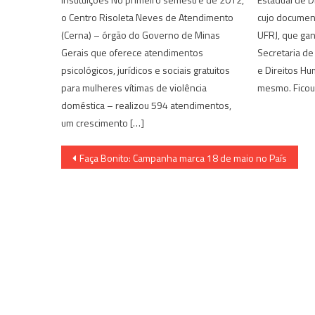
o Centro Risoleta Neves de Atendimento
cujo document
(Cerna) – órgão do Governo de Minas
UFRJ, que gan
Gerais que oferece atendimentos
Secretaria de
psicológicos, jurídicos e sociais gratuitos
e Direitos H
para mulheres vítimas de violência
mesmo. Ficou 
doméstica – realizou 594 atendimentos,
um crescimento […]
Navegação
Faça Bonito: Campanha marca 18 de maio no País
de
Post