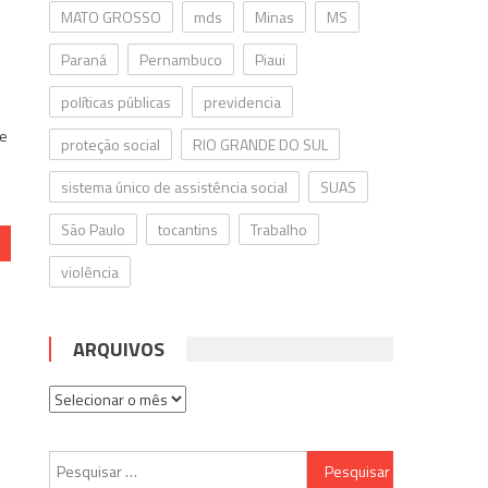
MATO GROSSO
mds
Minas
MS
o
Paraná
Pernambuco
Piaui
políticas públicas
previdencia
me
proteção social
RIO GRANDE DO SUL
sistema único de assistência social
SUAS
São Paulo
tocantins
Trabalho
violência
ARQUIVOS
Arquivos
Pesquisar