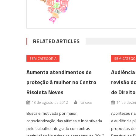
RELATED ARTICLES
SEM CATEGORIA
SEM CATEGO
Aumenta atendimentos de
Audiência 
proteção à mulher no Centro
revisão d
Risoleta Neves
de Direit
13 de agosto de 2012
fonseas
14 de deze
Busca é motivada por maior
Aconteceu na 
conscientização das vítimas e incentivada
a audiência p
pelo trabalho integrado com outras
propostas de
instituições No primeiro semestre de 2012,
Estadual de D