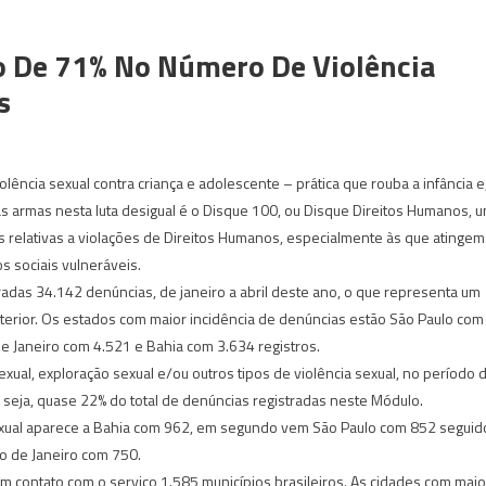
 De 71% No Número De Violência
s
ência sexual contra criança e adolescente – prática que rouba a infância e
s armas nesta luta desigual é o Disque 100, ou Disque Direitos Humanos, 
s relativas a violações de Direitos Humanos, especialmente às que atingem
s sociais vulneráveis.
adas 34.142 denúncias, de janeiro a abril deste ano, o que representa um
rior. Os estados com maior incidência de denúncias estão São Paulo com
de Janeiro com 4.521 e Bahia com 3.634 registros.
xual, exploração sexual e/ou outros tipos de violência sexual, no período 
ou seja, quase 22% do total de denúncias registradas neste Módulo.
sexual aparece a Bahia com 962, em segundo vem São Paulo com 852 seguid
o de Janeiro com 750.
m contato com o serviço 1.585 municípios brasileiros. As cidades com maio