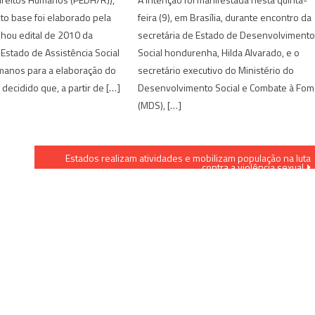
o base foi elaborado pela
feira (9), em Brasília, durante encontro da
hou edital de 2010 da
secretária de Estado de Desenvolviment
 Estado de Assistência Social
Social hondurenha, Hilda Alvarado, e o
umanos para a elaboração do
secretário executivo do Ministério do
decidido que, a partir de […]
Desenvolvimento Social e Combate à Fo
(MDS), […]
Estados realizam atividades e mobilizam população na luta
contra a violência sexual