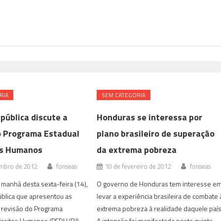
RIA
SEM CATEGORIA
pública discute a
Honduras se interessa por
o Programa Estadual
plano brasileiro de superação
os Humanos
da extrema pobreza
mbro de 2012
fonseas
10 de fevereiro de 2012
fonseas
manhã desta sexta-feira (14),
O governo de Honduras tem interesse e
ública que apresentou as
levar a experiência brasileira de combate 
 revisão do Programa
extrema pobreza à realidade daquele país
ireitos Humanos (PEDH/RJ),
A intenção foi manifestada nesta quinta-