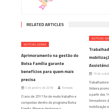
RELATED ARTICLES
NOTÍ­CIAS GE
NOTÍ­CIAS GERAIS
Trabalha
Aprimoramento na gestão do
mobilizaç
Bolsa Família garante
Assistênci
benefícios para quem mais
16 de outu
precisa
Trabalhadores
5 de janeiro de 2018
fonseas
Videira promo
a partir das 
O ano de 2017 foi de muito trabalho e
Vereadores de
conquistas dentro do programa Bolsa
mobilização e
Família. Merece destaque o