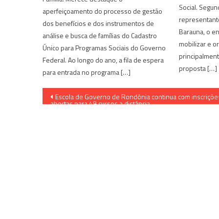
Social. Segun
aperfeiçoamento do processo de gestão
representante
dos benefícios e dos instrumentos de
Barauna, o e
análise e busca de famílias do Cadastro
mobilizar e o
Único para Programas Sociais do Governo
principalment
Federal. Ao longo do ano, a fila de espera
proposta […]
para entrada no programa […]
Navegação
Escola de Governo de Rondônia continua com inscriçõe
abertas para 49 cursos a distância
de
Post