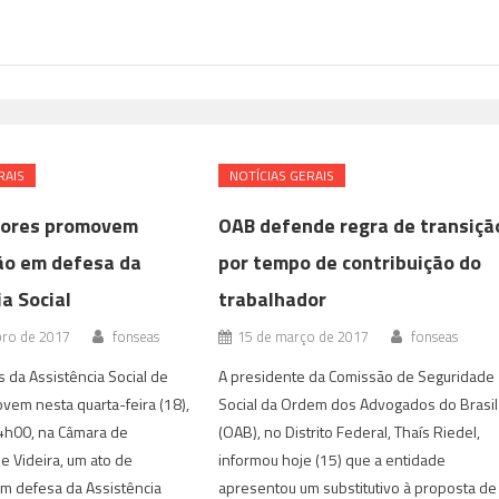
RAIS
NOTÍ­CIAS GERAIS
dores promovem
OAB defende regra de transiçã
ão em defesa da
por tempo de contribuição do
a Social
trabalhador
bro de 2017
fonseas
15 de março de 2017
fonseas
 da Assistência Social de
A presidente da Comissão de Seguridade
vem nesta quarta-feira (18),
Social da Ordem dos Advogados do Brasi
14h00, na Câmara de
(OAB), no Distrito Federal, Thaís Riedel,
 Videira, um ato de
informou hoje (15) que a entidade
m defesa da Assistência
apresentou um substitutivo à proposta de