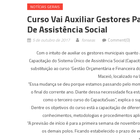
NOTÍ­CIAS GERAIS
Curso Vai Auxiliar Gestores 
De Assistência Social
5 de outubro de 2017
fonseas
Comment(0)
Com o intuito de auxiliar os gestores municipais quant
Capacitação do Sistema Único de Assistência Social (Capacita
substituição ao curso ‘Gestão Orçamentária e Financeira do
Maceió, localizado na 
“Essa mudança se deu porque estamos passando pelo momen
o final do corrente ano. Diante dessa necessidade fica est
como o terceiro curso do CapacitaSuas”, explica o s
Dentre os objetivos do curso está a capacitação de difere
conhecimentos, metodologias e procedimentos aplic
“A previsão de início é para a primeira semana de novembro
os demais polos. Ficando estabelecido o prazo de en