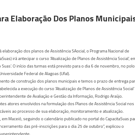
Para Elaboração Dos Planos Municipai
o à elaboração dos planos de Assistência SAocial, o Programa Nacional de
Suas) irá antecipar o curso ‘Atualização de Planos de Assistência Social’, e
 Suas’. O início das turmas está previsto para o dia 6 de novembro, no polo
Universidade Federal de Alagoas (Ufal).
to de construção dos planos municipais e temos o prazo de entrega pa
abelecida a execução do curso ‘Atualização de Planos de Assistência Social’
uperintendente de Avaliação e Gestão da Informação, Rodrigo Araújo.
ntes atores envolvidos na formulação dos Planos de Assistência Social nos
áveis ao processo de sua elaboração, monitoramento e atualização.
, em Maceió, seguindo o calendário publicado no portal do CapacitaSuas pa
cerramento das pré-inscrições para o dia 25 de outubro”, explicou o
superintendente.