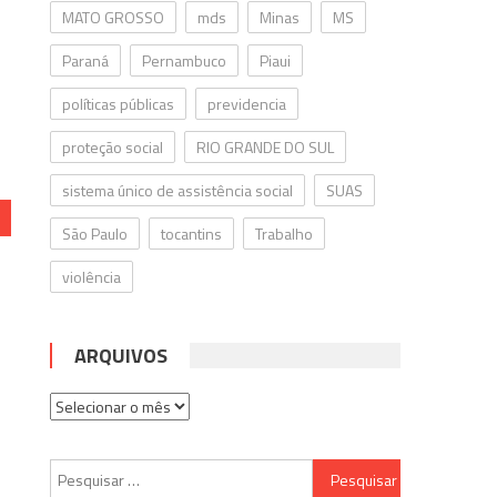
MATO GROSSO
mds
Minas
MS
Paraná
Pernambuco
Piaui
políticas públicas
previdencia
proteção social
RIO GRANDE DO SUL
sistema único de assistência social
SUAS
São Paulo
tocantins
Trabalho
violência
ARQUIVOS
Arquivos
Pesquisar