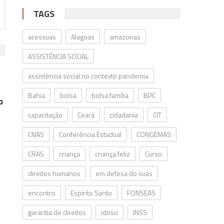
TAGS
acessuas
Alagoas
amazonas
ASSISTÊNCIA SOCIAL
assistência social no contexto pandemia
Bahia
bolsa
bolsa família
BPC
o
capacitação
Ceará
cidadania
CIT
CNAS
Conferência Estadual
CONGEMAS
CRAS
criança
criança feliz
Curso
direitos humanos
em defesa do suas
l
encontro
Espirito Santo
FONSEAS
garantia de direitos
idoso
INSS