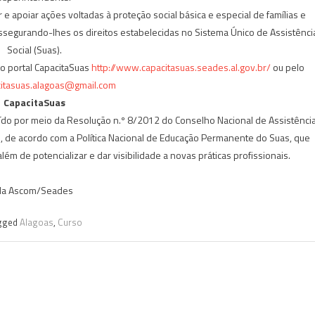
 e apoiar ações voltadas à proteção social básica e especial de famílias e
 assegurando-lhes os direitos estabelecidas no Sistema Único de Assistênci
Social (Suas).
o portal CapacitaSuas
http://www.capacitasuas.seades.al.gov.br/
ou pelo
itasuas.alagoas@gmail.com
CapacitaSuas
ído por meio da Resolução n.º 8/2012 do Conselho Nacional de Assistênci
o, de acordo com a Política Nacional de Educação Permanente do Suas, que
ém de potencializar e dar visibilidade a novas práticas profissionais.
da Ascom/Seades
gged
Alagoas
,
Curso