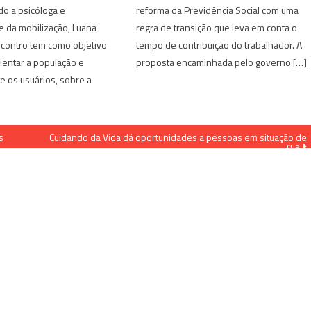
do a psicóloga e
reforma da Previdência Social com uma
 da mobilização, Luana
regra de transição que leva em conta o
ncontro tem como objetivo
tempo de contribuição do trabalhador. A
rientar a população e
proposta encaminhada pelo governo […]
e os usuários, sobre a
s
Cuidando da Vida dá oportunidades a pessoas em situação de
rua