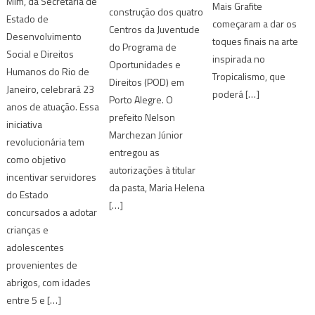
Mim, da Secretaria de
Mais Grafite
construção dos quatro
Estado de
começaram a dar os
Centros da Juventude
Desenvolvimento
toques finais na arte
do Programa de
Social e Direitos
inspirada no
Oportunidades e
Humanos do Rio de
Tropicalismo, que
Direitos (POD) em
Janeiro, celebrará 23
poderá […]
Porto Alegre. O
anos de atuação. Essa
prefeito Nelson
iniciativa
Marchezan Júnior
revolucionária tem
entregou as
como objetivo
autorizações à titular
incentivar servidores
da pasta, Maria Helena
do Estado
[…]
concursados a adotar
crianças e
adolescentes
provenientes de
abrigos, com idades
entre 5 e […]