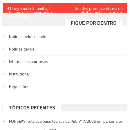
Navegação
Programa Pró-família já
Seades promove oficina de
alinhamento com novos
chegou a 122 municípios de
municípios
de
Mato Grosso
FIQUE POR DENTRO
Post
Notícias pelos estados
Notí­cias gerais
Informes Institucionais
Institucional
Repositório
TÓPICOS RECENTES
FONSEAS fortalece base técnica da PEC nº 7/2026 em parceria com