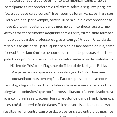
A coordenadora deu seguimento à cerimônia incentivando os
participantes a responderem e refletirem sobre a seguinte pergunta:
“para que esse curso serviu?”. E os retornos foram variados. Para seu
Hélio Antunes, por exemplo, contribuiu para que ele compreendesse
que já era um redutor de danos mesmo sem conhecer esse termo.
“Através do conhecimento adquirido com o Corra, eu me sinto formado.
Tudo que ouvi dos professores gravei comigo”. A jovem Graziela da
Paixão disse que serviu para “ajudar não só os moradores de rua, como
‘presidiários’ também”, comentou ao se referir às pessoas atendidas
pelo Corra pro Abraço encaminhadas pelas audiências de custódia no
Núcleo de Prisão em Flagrante do Tribunal de Justiça da Bahia.
A equipe técnica, que apoiou a realização do Curso, também
compartilhou suas percepções. Para o supervisor de campo e
psicólogo, Iago Lobo, no lidar cotidiano “apareceram afetos, conflitos,
alegrias e confusões”, que porém, possibilitaram o “aprendizado para
lidar com diversas situações”. Para o redutor de danos Frank Ribeiro, a
estratégia de redução de danos físicos e sociais aplicada no curso
resultou no “encontro com o cuidado dos cursistas entre eles mesmos