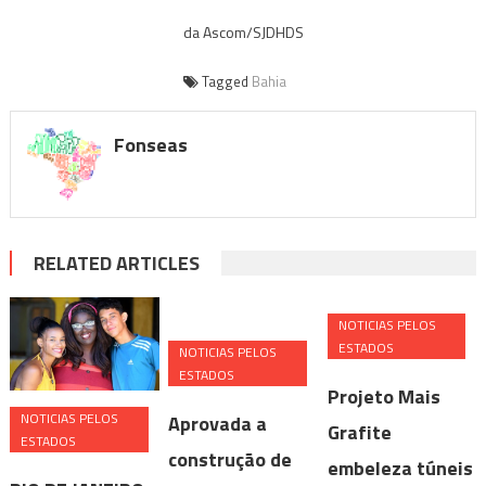
da Ascom/SJDHDS
Tagged
Bahia
Fonseas
RELATED ARTICLES
NOTICIAS PELOS
ESTADOS
NOTICIAS PELOS
ESTADOS
Projeto Mais
NOTICIAS PELOS
Aprovada a
Grafite
ESTADOS
construção de
embeleza túneis