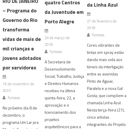
RIO DE JANEIRO
quatro Centros
da Linha Azul
– Programa do
da Juventude em
Governo do Rio
Porto Alegre
27 de fevereiro de
2018
transforma
fonseas
26 de março de
vidas de mais de
2018
Cores vibrantes de
mil crianças e
fonseas
tintas em spray estão
jovens adotados
dando mais vida aos
A Secretaria de
por servidores
túneis da interligação
Desenvolvimento
entre as avenidas
Social, Trabalho, Justiça
Pinto de Aguiar,
e Direitos Humanos
16 de novembro de
Paralela e a nova Gal
2023
recebeu na última
Gosta, que compõem a
fonseas
quinta-feira, 22, a
chamada Linha Azul.
aprovação e o
No próximo dia 8 de
Nesta terça-feira (27),
licenciamento dos
dezembro, o
cinco artistas
projetos
programa Um Lar pra
integrantes do Projeto
arquitetônicos para a