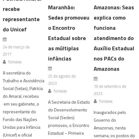
Maranhão:
Amazonas: Seas
recebe
Sedes promoveu
explica como
representante
o Encontro
funciona
do Unicef
Estadual sobre
atendimento do
24 de março de
as múltiplas
Auxílio Estadual
2017
infâncias
nos PACs do
fonseas
Amazonas
A secretária do
25 de agosto de
Trabalho e Assistência
2023
19 de setembro de
Social (Setas), Patrícia
fonseas
2023
do Amaral, recebeu
fonseas
A Secretaria de Estado
em seu gabinete, o
do Desenvolvimento
representante do
Inaugurados pelo
Social (Sedes)
Fundo das Nações
Governo do
promoveu, o Encontro
Unidas para Infância
Amazonas, nesta
Estadual – Primeira
(Unicef) e oficial
semana, os postos do