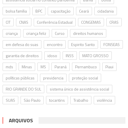
bolsa família
BPC
capacitação
Ceará
cidadania
CIT
CNAS
Conferência Estadual
CONGEMAS
CRAS
criança
criança feliz
Curso
direitos humanos
em defesa do suas
encontro
Espirito Santo
FONSEAS
garantia de direitos
idoso
INSS
MATO GROSSO
mds
Minas
MS
Paraná
Pernambuco
Piaui
políticas públicas
previdencia
proteção social
RIO GRANDE DO SUL
sistema único de assistência social
SUAS
São Paulo
tocantins
Trabalho
violência
ARQUIVOS