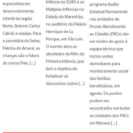
Infância no SUAS e as
especialista em
programa Auxílio
Múltiplas Infâncias no
desenvolvimento
Estadual Permanente
Estado do Maranhão,
infantil da região
nas unidades do
no auditório do Palácio
Norte, Antonio Carlos
Pronto Atendimento
Henrique de La
Cabral, e equipe. Para
ao Cidadão (PACs) são
Rocque, em São Luís.
a secretária da Setas,
um núcleo de apoio à
O evento abre as
Patrícia do Amaral, as
equipe técnica que
atividades do Mês da
crianças são o futuro
iniciou visitas
Primeira Infância, que
do nosso País. […]
domiciliares para
tem o objetivo de
monitoramento social
fortalecer as
das famílias
discussões sobre […]
beneficiárias, em
agosto. Os postos
podem ser
encontrados em todas
as unidades dos PACs
em Manaus […]