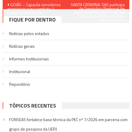
Navegação
GOIÁS – Capacita servidores
SANTA CATARINA: SAS participa
de Seminário Regional de
municipais para combate à
Autismo em Peritiba e fala de
de
violência doméstica
financiamento de projetos
FIQUE POR DENTRO
para autistas
Post
Notícias pelos estados
Notí­cias gerais
Informes Institucionais
Institucional
Repositório
TÓPICOS RECENTES
FONSEAS fortalece base técnica da PEC nº 7/2026 em parceria com
grupo de pesquisa da UERJ