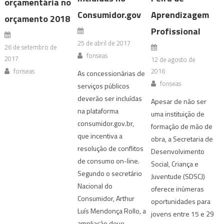
orçamentária no
Consumidor.gov
Aprendizagem
orçamento 2018
Profissional
25 de abril de 2017
26 de setembro de
fonseas
2017
12 de agosto de
fonseas
2016
As concessionárias de
fonseas
serviços públicos
deverão ser incluídas
Apesar de não ser
na plataforma
uma instituição de
consumidor.gov.br,
formação de mão de
que incentiva a
obra, a Secretaria de
resolução de conflitos
Desenvolvimento
de consumo on-line.
Social, Criança e
Segundo o secretário
Juventude (SDSCJ)
Nacional do
oferece inúmeras
Consumidor, Arthur
oportunidades para
Luís Mendonça Rollo, a
jovens entre 15 e 29
ampliação deve