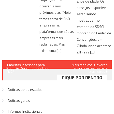
anos de idade. Os
ocorrer já nos
serviços disponíveis
próximos dias. “Hoje
estão sendo
temos cerca de 350
mostrados, no
empresas na
estande da SDSCJ
plataforma, que são as
montado no Centro de
empresas mais
Convenções, em
reclamadas. Mas
Olinda, onde acontece
existe uma […]
a II Feira […]
Navegação
Abertas inscrições para
Mais Médicos: Governo
anuncia mil vagas para
Reunião Descentralizada do
brasileiros
de
CNAS
FIQUE POR DENTRO
Post
Notícias pelos estados
Notí­cias gerais
Informes Institucionais