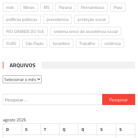
mds
Minas
MS
Paraná
Pernambuco
Piaui
políticas públicas
previdencia
proteção social
RIO GRANDE DO SUL
sistema único de assistência social
SUAS
São Paulo
tocantins
Trabalho
violência
ARQUIVOS
Arquivos
Pesquisar
por:
agosto 2026
D
S
T
Q
Q
S
S