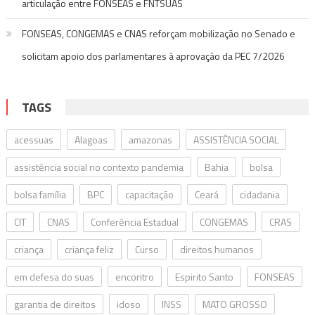
articulação entre FONSEAS e FNTSUAS
FONSEAS, CONGEMAS e CNAS reforçam mobilização no Senado e
solicitam apoio dos parlamentares à aprovação da PEC 7/2026
TAGS
acessuas
Alagoas
amazonas
ASSISTÊNCIA SOCIAL
assistência social no contexto pandemia
Bahia
bolsa
bolsa família
BPC
capacitação
Ceará
cidadania
CIT
CNAS
Conferência Estadual
CONGEMAS
CRAS
criança
criança feliz
Curso
direitos humanos
em defesa do suas
encontro
Espirito Santo
FONSEAS
garantia de direitos
idoso
INSS
MATO GROSSO