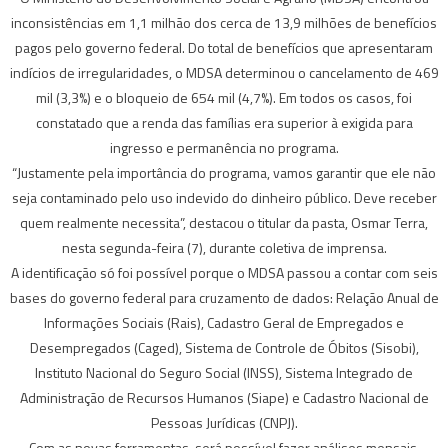
inconsistências em 1,1 milhão dos cerca de 13,9 milhões de benefícios
pagos pelo governo federal. Do total de benefícios que apresentaram
indícios de irregularidades, o MDSA determinou o cancelamento de 469
mil (3,3%) e o bloqueio de 654 mil (4,7%). Em todos os casos, foi
constatado que a renda das famílias era superior à exigida para
ingresso e permanência no programa.
“Justamente pela importância do programa, vamos garantir que ele não
seja contaminado pelo uso indevido do dinheiro público. Deve receber
quem realmente necessita”, destacou o titular da pasta, Osmar Terra,
nesta segunda-feira (7), durante coletiva de imprensa.
A identificação só foi possível porque o MDSA passou a contar com seis
bases do governo federal para cruzamento de dados: Relação Anual de
Informações Sociais (Rais), Cadastro Geral de Empregados e
Desempregados (Caged), Sistema de Controle de Óbitos (Sisobi),
Instituto Nacional do Seguro Social (INSS), Sistema Integrado de
Administração de Recursos Humanos (Siape) e Cadastro Nacional de
Pessoas Jurídicas (CNPJ).
Com as novas ferramentas, será possível fazer análises mensais,