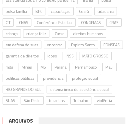
assistência social no contexto pandemia
Bahia
bolsa
bolsa família
BPC
capacitação
Ceará
cidadania
CIT
CNAS
Conferência Estadual
CONGEMAS
CRAS
criança
criança feliz
Curso
direitos humanos
em defesa do suas
encontro
Espirito Santo
FONSEAS
garantia de direitos
idoso
INSS
MATO GROSSO
mds
Minas
MS
Paraná
Pernambuco
Piaui
políticas públicas
previdencia
proteção social
RIO GRANDE DO SUL
sistema único de assistência social
SUAS
São Paulo
tocantins
Trabalho
violência
ARQUIVOS