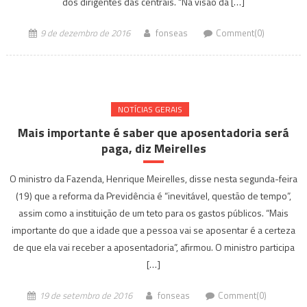
dos dirigentes das centrais. “Na visão da […]
9 de dezembro de 2016
fonseas
Comment(0)
NOTÍ­CIAS GERAIS
Mais importante é saber que aposentadoria será
paga, diz Meirelles
O ministro da Fazenda, Henrique Meirelles, disse nesta segunda-feira
(19) que a reforma da Previdência é “inevitável, questão de tempo”,
assim como a instituição de um teto para os gastos públicos. “Mais
importante do que a idade que a pessoa vai se aposentar é a certeza
de que ela vai receber a aposentadoria”, afirmou. O ministro participa
[…]
19 de setembro de 2016
fonseas
Comment(0)