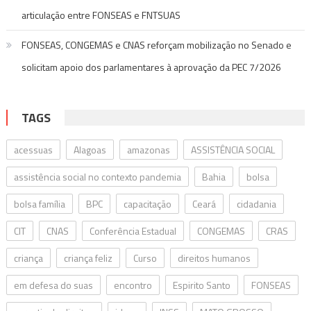
articulação entre FONSEAS e FNTSUAS
FONSEAS, CONGEMAS e CNAS reforçam mobilização no Senado e
solicitam apoio dos parlamentares à aprovação da PEC 7/2026
TAGS
acessuas
Alagoas
amazonas
ASSISTÊNCIA SOCIAL
assistência social no contexto pandemia
Bahia
bolsa
bolsa família
BPC
capacitação
Ceará
cidadania
CIT
CNAS
Conferência Estadual
CONGEMAS
CRAS
criança
criança feliz
Curso
direitos humanos
em defesa do suas
encontro
Espirito Santo
FONSEAS