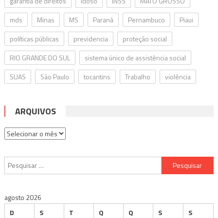
garantia de direitos
idoso
INSS
MATO GROSSO
mds
Minas
MS
Paraná
Pernambuco
Piaui
políticas públicas
previdencia
proteção social
RIO GRANDE DO SUL
sistema único de assistência social
SUAS
São Paulo
tocantins
Trabalho
violência
ARQUIVOS
Arquivos
Pesquisar
por:
agosto 2026
D
S
T
Q
Q
S
S