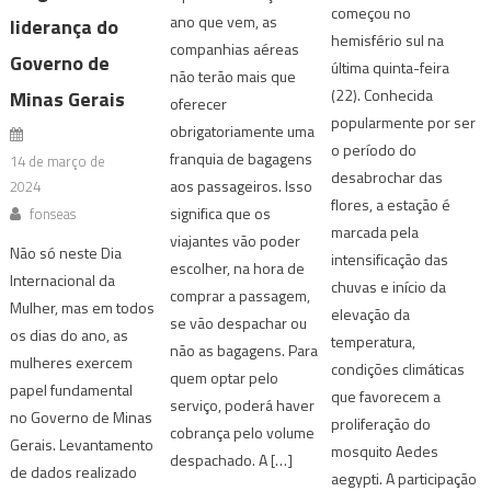
começou no
ano que vem, as
liderança do
hemisfério sul na
companhias aéreas
Governo de
última quinta-feira
não terão mais que
(22). Conhecida
Minas Gerais
oferecer
popularmente por ser
obrigatoriamente uma
o período do
franquia de bagagens
14 de março de
desabrochar das
aos passageiros. Isso
2024
flores, a estação é
significa que os
fonseas
marcada pela
viajantes vão poder
Não só neste Dia
intensificação das
escolher, na hora de
Internacional da
chuvas e início da
comprar a passagem,
Mulher, mas em todos
elevação da
se vão despachar ou
os dias do ano, as
temperatura,
não as bagagens. Para
mulheres exercem
condições climáticas
quem optar pelo
papel fundamental
que favorecem a
serviço, poderá haver
no Governo de Minas
proliferação do
cobrança pelo volume
Gerais. Levantamento
mosquito Aedes
despachado. A […]
de dados realizado
aegypti. A participação