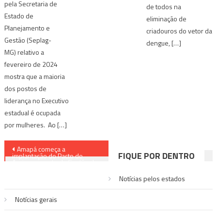
pela Secretaria de
de todos na
Estado de
eliminação de
Planejamento e
criadouros do vetor da
Gestão (Seplag-
dengue, […]
MG) relativo a
fevereiro de 2024
mostra que a maioria
dos postos de
liderança no Executivo
estadual é ocupada
por mulheres. Ao […]
Navegação
Amapá começa a
FIQUE POR DENTRO
implantação do Pacto de
de
Aprimoramento da Gestão do
Suas
Notícias pelos estados
Post
Notí­cias gerais