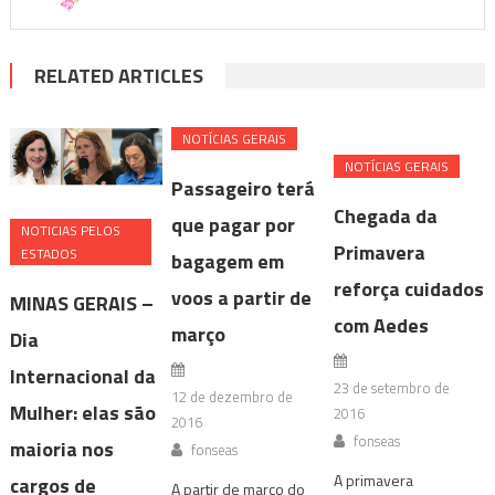
RELATED ARTICLES
NOTÍ­CIAS GERAIS
NOTÍ­CIAS GERAIS
Passageiro terá
Chegada da
que pagar por
NOTICIAS PELOS
Primavera
ESTADOS
bagagem em
reforça cuidados
voos a partir de
MINAS GERAIS –
com Aedes
março
Dia
Internacional da
23 de setembro de
12 de dezembro de
Mulher: elas são
2016
2016
fonseas
maioria nos
fonseas
A primavera
cargos de
A partir de março do